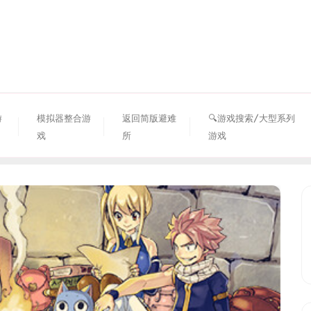
资源避难所
游
模拟器整合游
返回简版避难
🔍游戏搜索/大型系列
戏
所
游戏