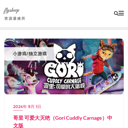
Skip
flysheep
to
content
资源避难所
小游戏/独立游戏
2024年 9月 1日
哥里 可爱大灭绝（Gori Cuddly Carnage）中
文版