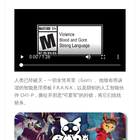
人类已经破灭 – 一切全凭哥里（Gori）、他致命而诙
谐的智能悬浮滑板 F.R.A.N.K，以及阴郁的人工智能伙
伴 CH1-P，撕扯开邪恶“可爱军”的封锁，将它们统统
斩杀。