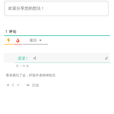
1
评论
最旧
涩涩！
1 年 前
看老菊玩了会，怀疑作者精神状态
0
回复