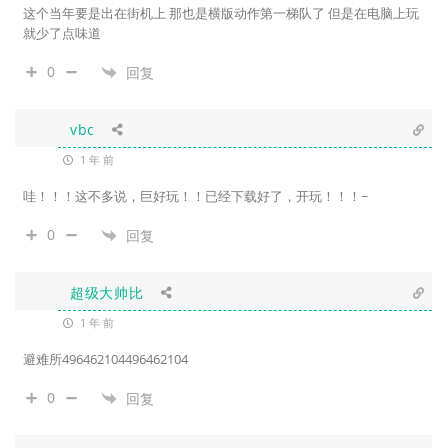
这个当年要是出在街机上 那也是横版动作第一梯队了 但是在电脑上玩
就少了点味道
0
回复
vbc
1 年 前
哇！！！这不多说，巨好玩！！已经下载好了，开玩！！！~
0
回复
超级大帅比
1 年 前
避难所496462104496462104
0
回复