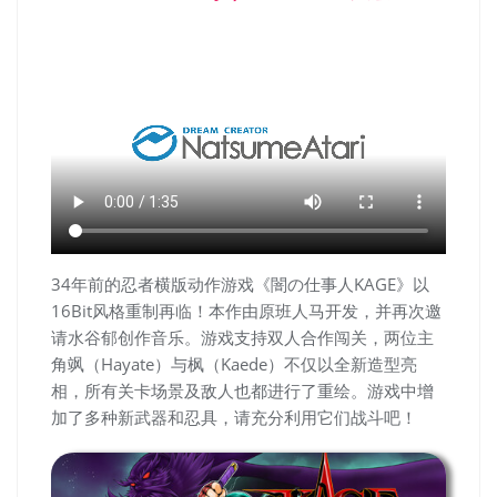
34年前的忍者横版动作游戏《闇の仕事人KAGE》以
16Bit风格重制再临！本作由原班人马开发，并再次邀
请水谷郁创作音乐。游戏支持双人合作闯关，两位主
角飒（Hayate）与枫（Kaede）不仅以全新造型亮
相，所有关卡场景及敌人也都进行了重绘。游戏中增
加了多种新武器和忍具，请充分利用它们战斗吧！