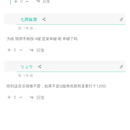
0
回复
七两饭票
1 年 前
为啥 我用手柄按 A键 是菜单键 呢 串键了吗
0
回复
リュウ
1 年 前
听到这音乐很难不爱，如果不是Q版角色那简直要打个120分
0
回复