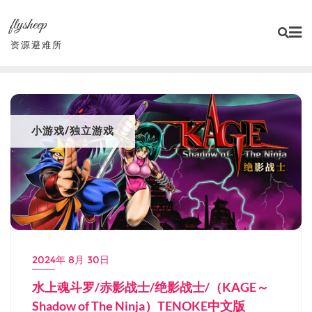
Skip
flysheep
to
content
资源避难所
小游戏/独立游戏
2024年 8月 30日
水上魂斗罗/赤影战士/绝影战士/（KAGE～
Shadow of The Ninja）TENOKE中文版