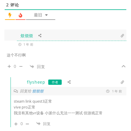
2
评论
最旧
烦烦烦
1 年 前
这个不行啊
0
回复
flysheep
作者
回复给
烦烦烦
1 年 前
steam link quest3正常
vive pro正常
我没有其他vr设备 小派什么无法一一测试 但游戏正常
0
回复