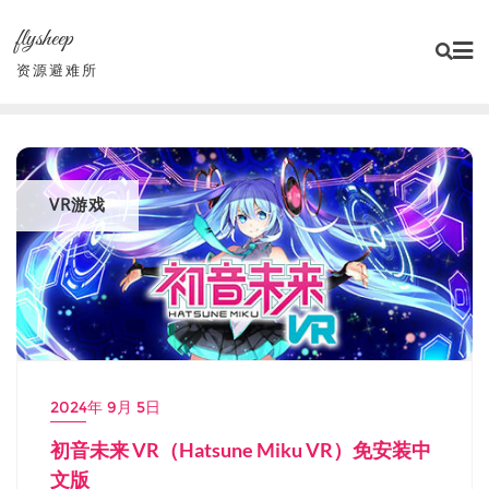
Skip
flysheep
to
content
资源避难所
VR游戏
2024年 9月 5日
初音未来 VR（Hatsune Miku VR）免安装中
文版