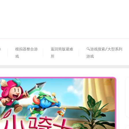
资源避难所
游
模拟器整合游
返回简版避难
🔍游戏搜索/大型系列
戏
所
游戏