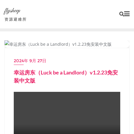
Skip
flysheep
to
content
资源避难所
小游戏/独立游戏
2024年 9月 27日
幸运房东（Luck be a Landlord）v1.2.23免安
装中文版