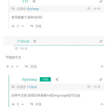
111
回复给
flysheep
1 年 前
老哥能搬个渎神2dlc吗
0
回复
112ssd
1 年 前
不能改中文
0
回复
flysheep
作者
回复给
112ssd
1 年 前
自带中文的 游戏目录搜索ini或languaage也可以改
0
回复