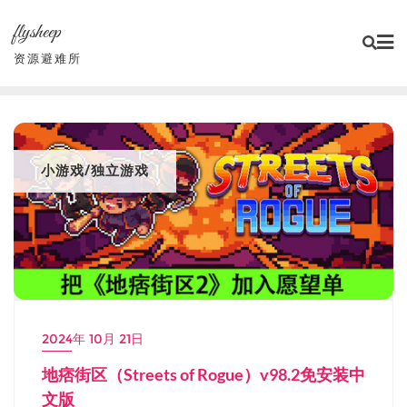
Skip
flysheep
to
content
资源避难所
小游戏/独立游戏
2024年 10月 21日
地痞街区（Streets of Rogue）v98.2免安装中
文版