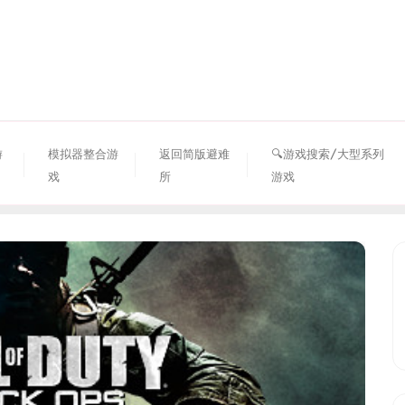
资源避难所
游
模拟器整合游
返回简版避难
🔍游戏搜索/大型系列
戏
所
游戏