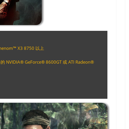
henom™ X3 8750 以上
VIDIA® GeForce® 8600GT 或 ATI Radeon®