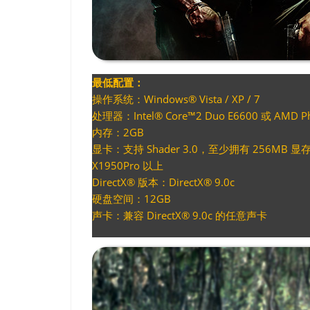
最低配置：
操作系统：Windows® Vista / XP / 7
处理器：Intel® Core™2 Duo E6600 或 AMD P
内存：2GB
显卡：支持 Shader 3.0，至少拥有 256MB 显存的 N
X1950Pro 以上
DirectX® 版本：DirectX® 9.0c
硬盘空间：12GB
声卡：兼容 DirectX® 9.0c 的任意声卡