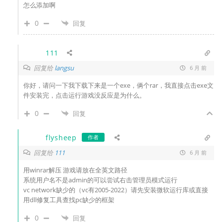
怎么添加啊
0
回复
111
回复给
langsu
6 月 前
你好，请问一下我下载下来是一个exe，俩个rar，我直接点击exe文
件安装完，点击运行游戏没反应是为什么。
0
回复
flysheep
作者
回复给
111
6 月 前
用winrar解压 游戏请放在全英文路径
系统用户名不是admin的可以尝试右击管理员模式运行
vc network缺少的（vc有2005-2022）请先安装微软运行库或直接
用dll修复工具查找pc缺少的框架
0
回复