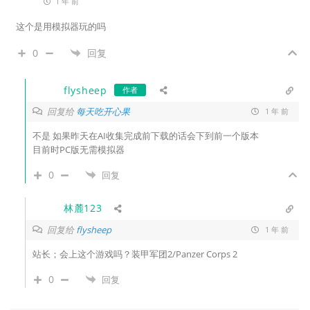
1 年 前
这个是用模拟器玩的吗
0
回复
flysheep
作者
回复给
每天吃开心果
1 年 前
不是 如果昨天在AI收集完成前下载的话会下到前一个版本
目前时PC版无需模拟器
0
回复
林麓123
回复给
flysheep
1 年 前
站长；会上这个游戏吗？装甲军团2/Panzer Corps 2
0
回复