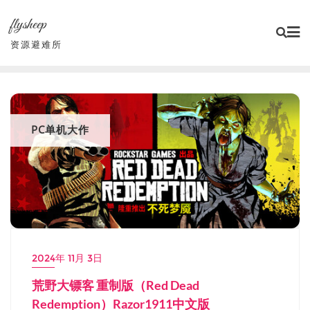
Skip
flysheep
to
content
资源避难所
PC单机大作
2024年 11月 3日
荒野大镖客 重制版（Red Dead
Redemption）Razor1911中文版