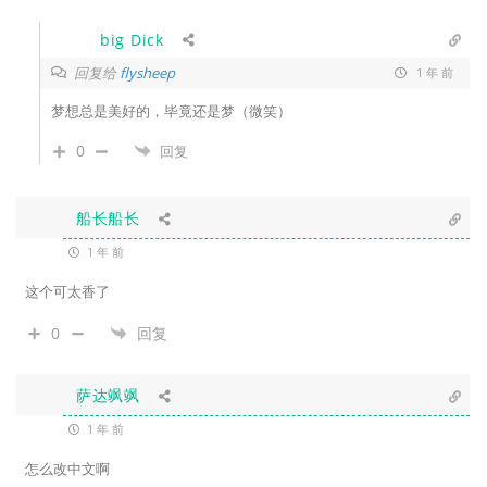
big Dick
回复给
flysheep
1 年 前
梦想总是美好的，毕竟还是梦（微笑）
0
回复
船长船长
1 年 前
这个可太香了
0
回复
萨达飒飒
1 年 前
怎么改中文啊