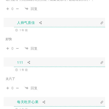
0
回复
人帅气质佳
1 年 前
好快
0
回复
111
1 年 前
太六了
0
回复
每天吃开心果