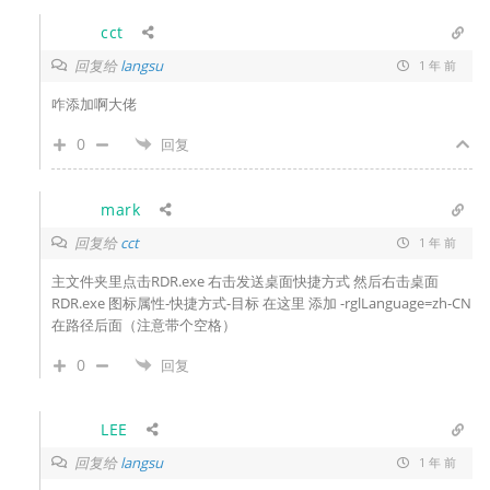
cct
回复给
langsu
1 年 前
咋添加啊大佬
0
回复
mark
回复给
cct
1 年 前
主文件夹里点击RDR.exe 右击发送桌面快捷方式 然后右击桌面
RDR.exe 图标属性-快捷方式-目标 在这里
添加 -rglLanguage=zh-CN
在路径后面（注意带个空格）
0
回复
LEE
回复给
langsu
1 年 前