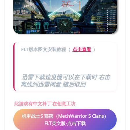
FLT版本图文安装教程（
点击查看
）
迅雷下载速度慢可以在下载时 右击
离线到迅雷网盘 随后取回
此游戏有中文补丁 在创意工坊
机甲战士5 部落（MechWarrior 5 Clans）
FLT英文版-点击下载