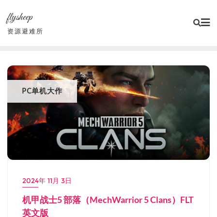
Skip
flysheep
to
content
资源避难所
PC单机大作
2024年 11月 3日
机甲战士5 部落（MechWarrior 5 Clans）FLT
英文版