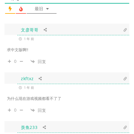
最旧
文彦哥哥
1 年 前
求中文版啊!!
0
回复
zkftxz
1 年 前
为什么现在游戏视频都看不了了
0
回复
羡鱼233