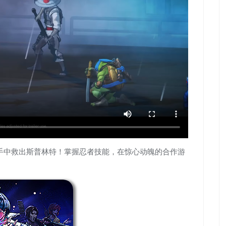
帮的手中救出斯普林特！掌握忍者技能，在惊心动魄的合作游