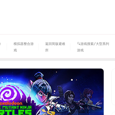
资源避难所
游
模拟器整合游
返回简版避难
🔍游戏搜索/大型系列
戏
所
游戏