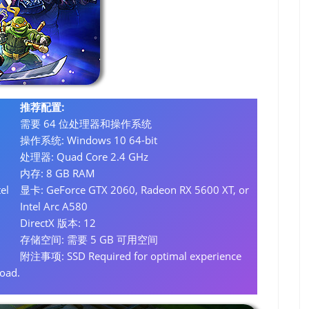
推荐配置:
需要 64 位处理器和操作系统
操作系统: Windows 10 64-bit
处理器: Quad Core 2.4 GHz
内存: 8 GB RAM
el
显卡: GeForce GTX 2060, Radeon RX 5600 XT, or
Intel Arc A580
DirectX 版本: 12
存储空间: 需要 5 GB 可用空间
附注事项: SSD Required for optimal experience
load.