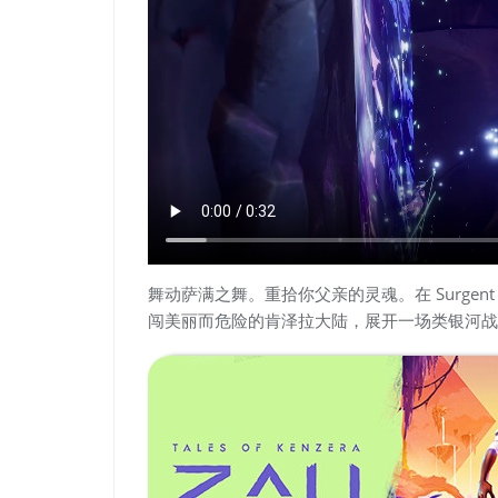
舞动萨满之舞。重拾你父亲的灵魂。在 Surgent
闯美丽而危险的肯泽拉大陆，展开一场类银河战