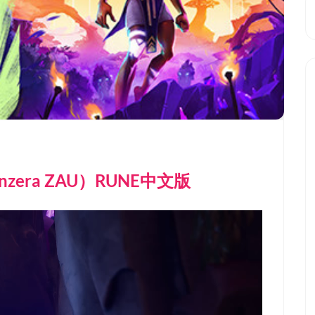
enzera ZAU）RUNE中文版