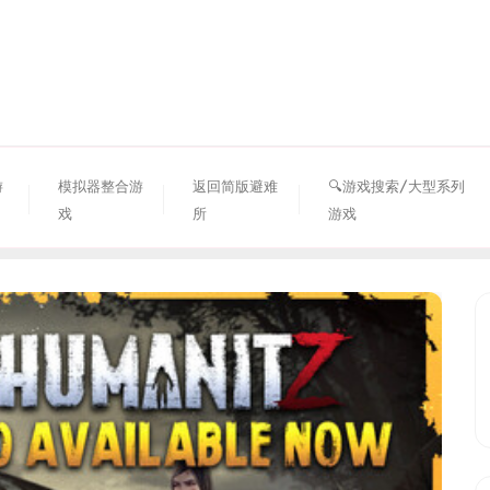
资源避难所
游
模拟器整合游
返回简版避难
🔍游戏搜索/大型系列
戏
所
游戏