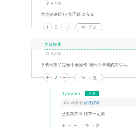
4 月 前
大佬钢铁雄心4能不能出夸克
0
回复
伪装好累
4 月 前
下载出来了完全不会操作 能出个详细的方法吗
2
回复
flysheep
作者
回复给
伪装好累
已更新方法 现在一定会
0
回复