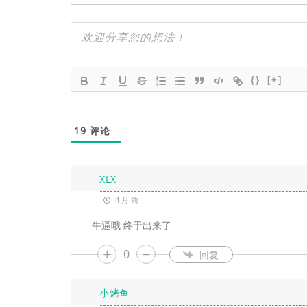
{}
[+]
19
评论
XLX
4 月 前
牛逼哦 终于出来了
0
回复
小烤鱼