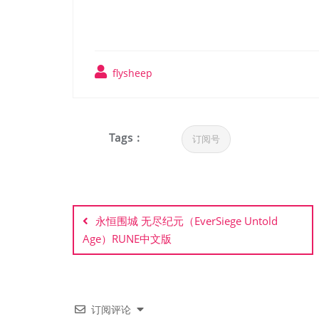
flysheep
Tags :
订阅号
文
章
永恒围城 无尽纪元（EverSiege Untold
Age）RUNE中文版
导
航
订阅评论