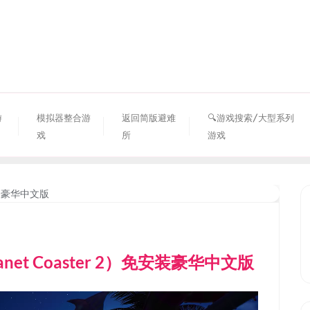
资源避难所
游
模拟器整合游
返回简版避难
🔍游戏搜索/大型系列
戏
所
游戏
et Coaster 2）免安装豪华中文版