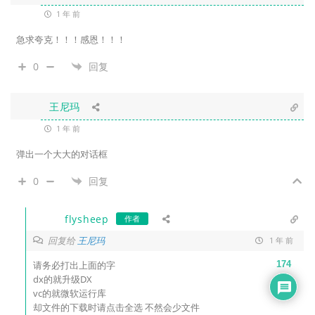
1 年 前
急求夸克！！！感恩！！！
0
回复
王尼玛
1 年 前
弹出一个大大的对话框
0
回复
flysheep
作者
回复给
王尼玛
1 年 前
请务必打出上面的字
174
dx的就升级DX
vc的就微软运行库
却文件的下载时请点击全选 不然会少文件