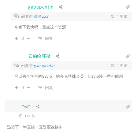
gabapentin
回复给
羡鱼233
1 年 前
夸克下载快吗，重生这个资源
0
回复
云豹给耶斯
回复给
gabapentin
1 年 前
可以买个淘宝的88vip，赠夸克特殊会员，比svip慢一些但能用
0
回复
OvO
1 年 前
迅雷下一半直接一直资源连接中