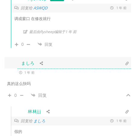
回复给
ASWQD
1 年 前
调成窗口 在修改就行
最后由flysheep编辑于1 年 前
0
回复
ましろ
1 年 前
真的这么快吗
0
回复
林林jjj
回复给
ましろ
1 年 前
假的