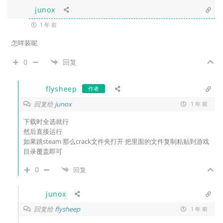
junox
1 年 前
怎咩装呢
0
回复
flysheep
作者
回复给
junox
1 年 前
下载时全选就行
然后直接运行
如果跳steam 那么crack文件夹打开 把里面的文件复制粘贴到游戏
目录覆盖即可
0
回复
junox
回复给
flysheep
1 年 前