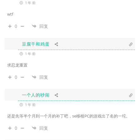
1 年 前
wtf
0
回复
豆腐干和鸡蛋
1 年 前
求忍龙重置
0
回复
一个人的吵闹
1 年 前
还是先等半个月到一个月的补丁吧，se移植PC的游戏出了名的一坨。
0
回复