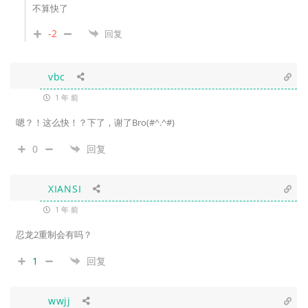
不算快了
-2
回复
vbc
1 年 前
嗯？！这么快！？下了，谢了Bro(#^.^#)
0
回复
XIANSI
1 年 前
忍龙2重制会有吗？
1
回复
wwjj