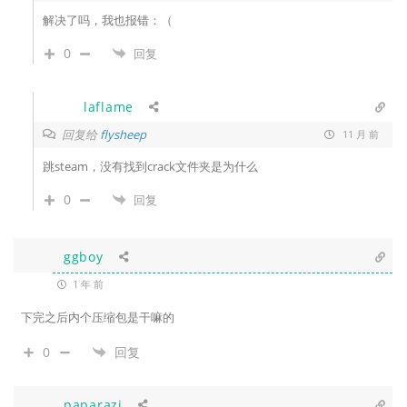
解决了吗，我也报错：（
0
回复
laflame
回复给
flysheep
11 月 前
跳steam，没有找到crack文件夹是为什么
0
回复
ggboy
1 年 前
下完之后内个压缩包是干嘛的
0
回复
paparazi