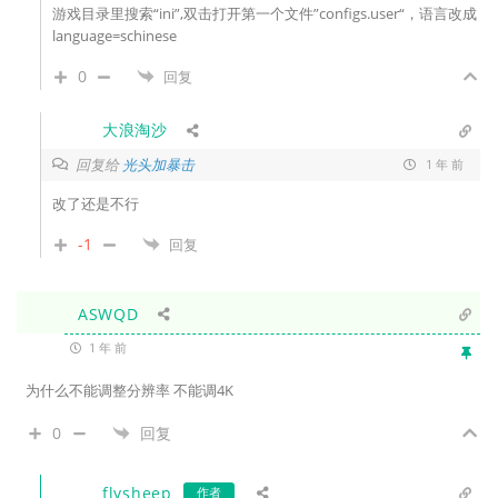
游戏目录里搜索“ini”,双击打开第一个文件”configs.user“，语言改成
language=schinese
0
回复
大浪淘沙
回复给
光头加暴击
1 年 前
改了还是不行
-1
回复
ASWQD
1 年 前
为什么不能调整分辨率 不能调4K
0
回复
flysheep
作者