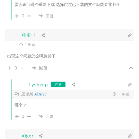
雷会询问是否重新下载 选择跳过已下载的文件就能直接补全
0
回复
粒尘11
1 年 前
出现这个问题怎么啊急哭了
0
回复
flysheep
作者
回复给
粒尘11
1 年 前
哪个？
0
回复
Alger