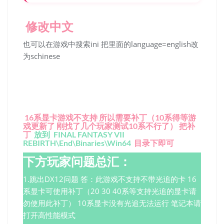
修改中文
也可以在游戏中搜索ini 把里面的language=english改
为schinese
16系显卡游戏不支持 所以需要补丁（10系得等游
戏更新了 刚找了几个玩家测试10系不行了） 把补
丁
放到
FINAL FANTASY VII
REBIRTH\End\Binaries\Win64
目录下即可
下方玩家问题总汇：
1.跳出DX12问题 答：此游戏不支持不带光追的卡 16
系显卡可使用补丁（20 30 40系等支持光追的显卡请
勿使用此补丁） 10系显卡没有光追无法运行 笔记本请
打开高性能模式