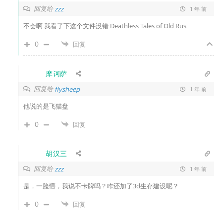
回复给
zzz
1 年 前
不会啊 我看了下这个文件没错 Deathless Tales of Old Rus
0
回复
摩诃萨
回复给
flysheep
1 年 前
他说的是飞猫盘
0
回复
胡汉三
回复给
zzz
1 年 前
是，一脸懵，我说不卡牌吗？咋还加了3d生存建设呢？
0
回复