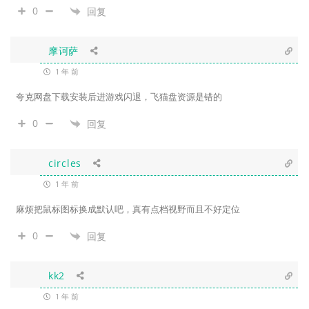
0
回复
摩诃萨
1 年 前
夸克网盘下载安装后进游戏闪退，飞猫盘资源是错的
0
回复
circles
1 年 前
麻烦把鼠标图标换成默认吧，真有点档视野而且不好定位
0
回复
kk2
1 年 前