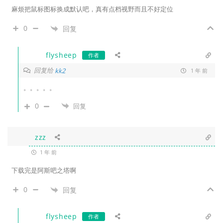
麻烦把鼠标图标换成默认吧，真有点档视野而且不好定位
0
回复
flysheep
作者
回复给
kk2
1 年 前
。。。。。
0
回复
zzz
1 年 前
下载完是阿斯吧之塔啊
0
回复
flysheep
作者