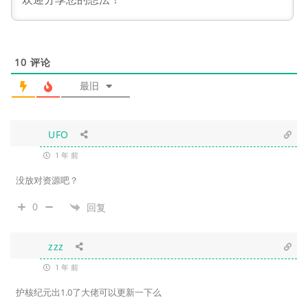
10
评论
最旧
UFO
1 年 前
没放对资源吧？
0
回复
zzz
1 年 前
护核纪元出1.0了大佬可以更新一下么