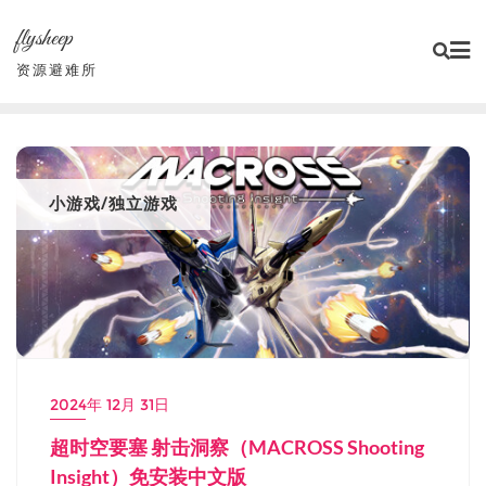
Skip
flysheep
to
content
资源避难所
小游戏/独立游戏
2024年 12月 31日
超时空要塞 射击洞察（MACROSS Shooting
Insight）免安装中文版