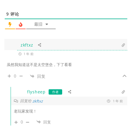
9
评论
最旧
zkftxz
1 年 前
虽然我知道这不是太空堡垒，下了看看
0
回复
flysheep
作者
回复给
zkftxz
1 年 前
老玩家发现！
0
回复