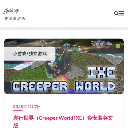
Skip
flysheep
to
content
资源避难所
小游戏/独立游戏
2025年 1月 7日
爬行世界（Creeper World IXE）免安装英文
版