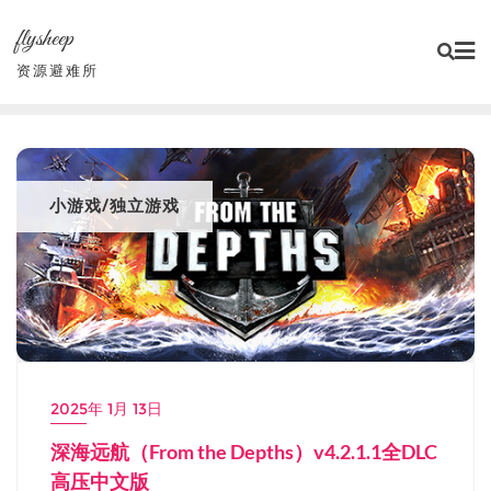
Skip
flysheep
to
content
资源避难所
小游戏/独立游戏
2025年 1月 13日
深海远航（From the Depths）v4.2.1.1全DLC
高压中文版