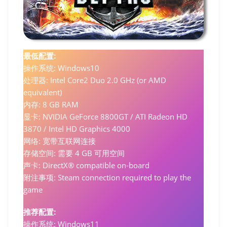
最低配置:
操作系统: Windows10
处理器: Intel Core2 Duo 2.0 GHz (or AMD
equivalent)
内存: 8 GB RAM
显卡: NVIDIA GeForce 8800GT / ATI Radeon HD
3870 / Intel HD Graphics 4000
网络: 宽带互联网连接
存储空间: 需要 4 GB 可用空间
声卡: DirectX® compatible on-board
附注事项: Steam connection required to play the
game
推荐配置:
操作系统: Windows11