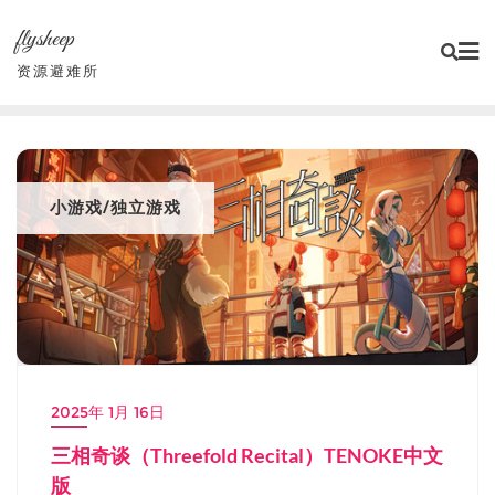
Skip
flysheep
to
content
资源避难所
小游戏/独立游戏
2025年 1月 16日
三相奇谈（Threefold Recital）TENOKE中文
版