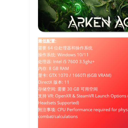
最低配置:
需要 64 位处理器和操作系统
操作系统: Windows 10/11
处理器: Intel i5 7600 3.5ghz+
内存: 8 GB RAM
显卡: GTX 1070 / 1660TI (6GB VRAM)
DirectX 版本: 11
存储空间: 需要 30 GB 可用空间
支持 VR: OpenXR & SteamVR Launch Options (
Headsets Supported)
附注事项: CPU Performance required for phys
combat/calculations