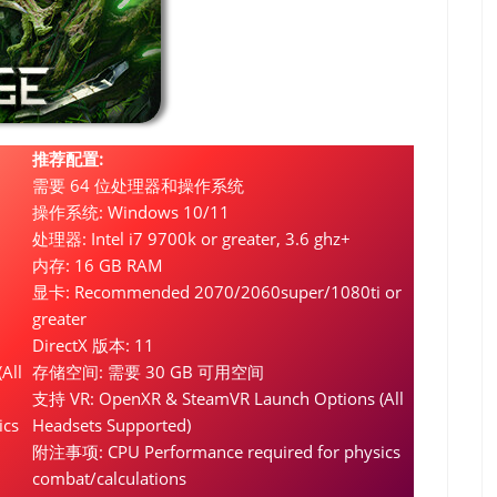
推荐配置:
需要 64 位处理器和操作系统
操作系统: Windows 10/11
处理器: Intel i7 9700k or greater, 3.6 ghz+
内存: 16 GB RAM
显卡: Recommended 2070/2060super/1080ti or
greater
DirectX 版本: 11
All
存储空间: 需要 30 GB 可用空间
支持 VR: OpenXR & SteamVR Launch Options (All
ics
Headsets Supported)
附注事项: CPU Performance required for physics
combat/calculations