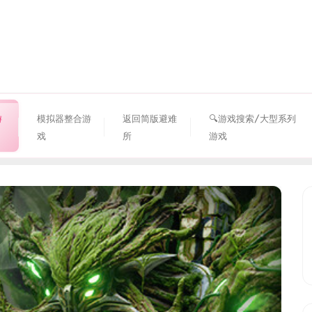
资源避难所
游
模拟器整合游
返回简版避难
🔍游戏搜索/大型系列
戏
所
游戏