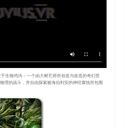
于生物鸿沟 – 一个由大树艺师所创造与改造的奇幻世
物理的战斗，并自由探索被海伯利安的神经腐蚀所包围