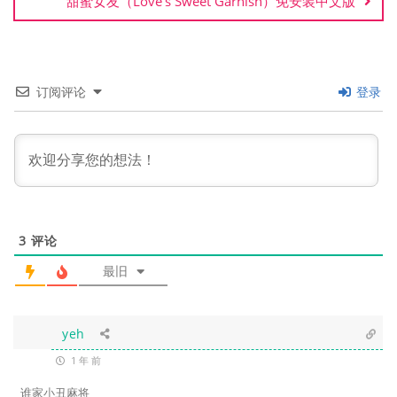
甜蜜女友（Love’s Sweet Garnish）免安装中文版
订阅评论
登录
3
评论
最旧
yeh
1 年 前
谁家小丑麻将