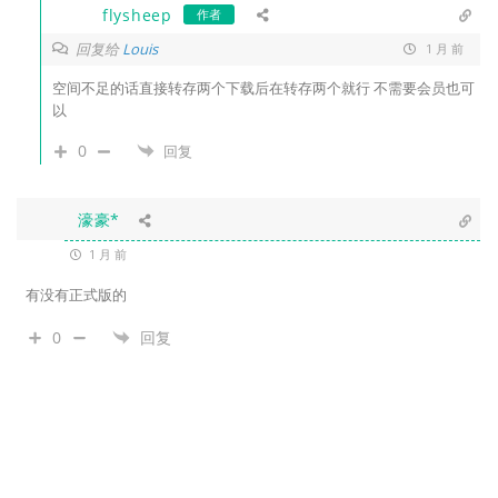
flysheep
作者
回复给
Louis
1 月 前
空间不足的话直接转存两个下载后在转存两个就行 不需要会员也可
以
0
回复
濠豪*
1 月 前
有没有正式版的
0
回复