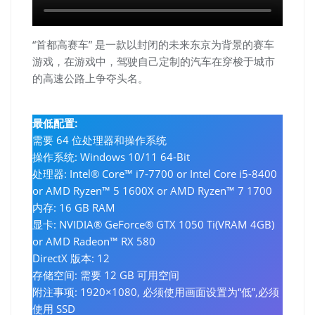
“首都高赛车” 是一款以封闭的未来东京为背景的赛车
游戏，在游戏中，驾驶自己定制的汽车在穿梭于城市
的高速公路上争夺头名。
最低配置:
需要 64 位处理器和操作系统
操作系统: Windows 10/11 64-Bit
处理器: Intel® Core™ i7-7700 or Intel Core i5-8400
or AMD Ryzen™ 5 1600X or AMD Ryzen™ 7 1700
内存: 16 GB RAM
显卡: NVIDIA® GeForce® GTX 1050 Ti(VRAM 4GB)
or AMD Radeon™ RX 580
DirectX 版本: 12
存储空间: 需要 12 GB 可用空间
附注事项: 1920×1080, 必须使用画面设置为“低”,必须
使用 SSD