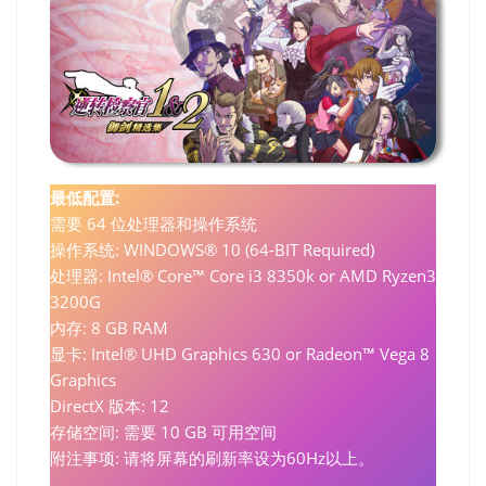
最低配置:
需要 64 位处理器和操作系统
操作系统: WINDOWS® 10 (64-BIT Required)
处理器: Intel® Core™ Core i3 8350k or AMD Ryzen3
3200G
内存: 8 GB RAM
显卡: Intel® UHD Graphics 630 or Radeon™ Vega 8
Graphics
DirectX 版本: 12
存储空间: 需要 10 GB 可用空间
附注事项: 请将屏幕的刷新率设为60Hz以上。