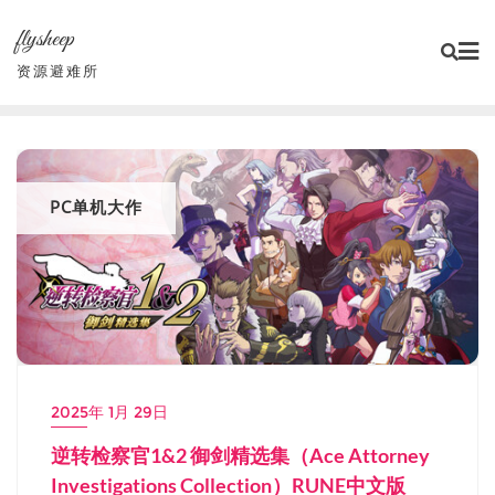
Skip
flysheep
to
content
资源避难所
PC单机大作
2025年 1月 29日
逆转检察官1&2 御剑精选集（Ace Attorney
Investigations Collection）RUNE中文版