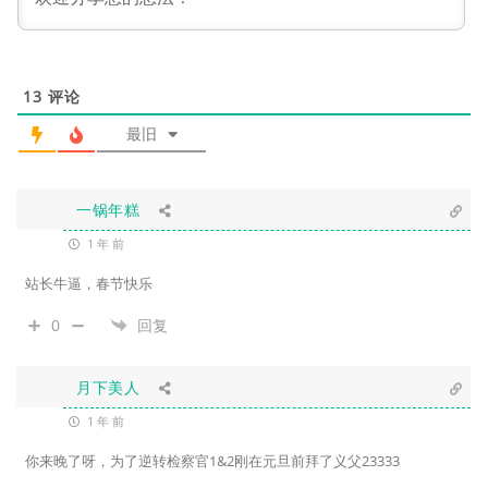
13
评论
最旧
一锅年糕
1 年 前
站长牛逼，春节快乐
0
回复
月下美人
1 年 前
你来晚了呀，为了逆转检察官1&2刚在元旦前拜了义父23333