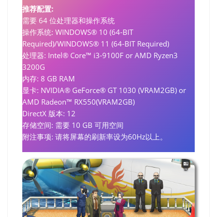
推荐配置:
需要 64 位处理器和操作系统
操作系统: WINDOWS® 10 (64-BIT
Required)/WINDOWS® 11 (64-BIT Required)
处理器: Intel® Core™ i3-9100F or AMD Ryzen3
3200G
内存: 8 GB RAM
显卡: NVIDIA® GeForce® GT 1030 (VRAM2GB) or
AMD Radeon™ RX550(VRAM2GB)
DirectX 版本: 12
存储空间: 需要 10 GB 可用空间
附注事项: 请将屏幕的刷新率设为60Hz以上。