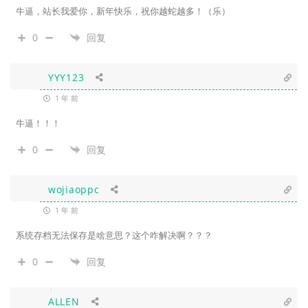
牛逼，站长我爱你，新年快乐，祝你越蛇越多！（乐）
0
回复
YYY123
1 年 前
牛逼！！！
0
回复
wojiaoppc
1 年 前
系统存档无法保存是啥意思？这个咋解决啊？？？
0
回复
ALLEN