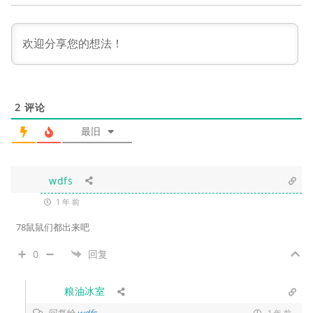
2
评论
最旧
wdfs
1 年 前
78鼠鼠们都出来吧
0
回复
粮油冰室
回复给
1 年 前