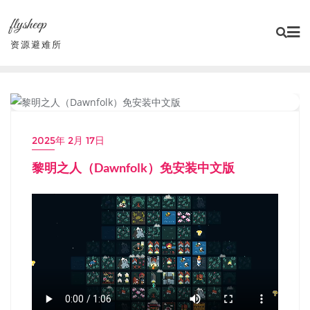
Skip
flysheep
to
content
资源避难所
小游戏/独立游戏
2025年 2月 17日
黎明之人（Dawnfolk）免安装中文版