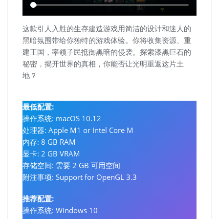
这款引人入胜的生存建造游戏用简洁的设计和迷人的
黑暗氛围带给你独特的游戏体验。你将收集资源、重
建王国，率领子民抵御黑暗的侵袭。探索漆黑巨石的
秘密，揭开世界的真相，你能否让光明重返这片土
地？
最低配置:
操作系统: macOS 10.12
处理器: Apple M1 or Intel Core M
内存: 8 GB RAM
显卡: 2 GB VRAM
存储空间: 需要 2 GB 可用空间
附注事项: Support for OpenGL 3.3
推荐配置:
操作系统: Windows 10