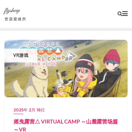
Skip
flysheep
to
content
资源避难所
VR游戏
2025年 2月 18日
摇曳露营△ VIRTUAL CAMP ～山麓露营场篇
～VR