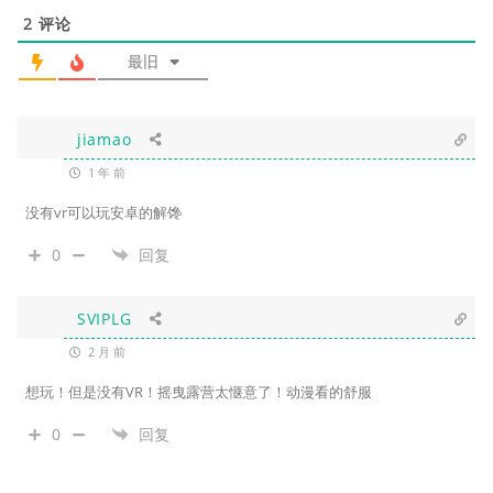
2
评论
最旧
jiamao
1 年 前
没有vr可以玩安卓的解馋
0
回复
SVIPLG
2 月 前
想玩！但是没有VR！摇曳露营太惬意了！动漫看的舒服
0
回复