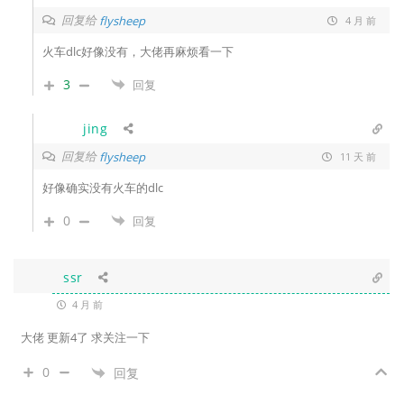
回复给
flysheep
4 月 前
火车dlc好像没有，大佬再麻烦看一下
3
回复
jing
回复给
flysheep
11 天 前
好像确实没有火车的dlc
0
回复
ssr
4 月 前
大佬 更新4了 求关注一下
0
回复