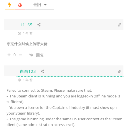
最旧
11165
1 年 前
夸克什么时候上传呀大佬
0
回复
白白123
1 年 前
Failed to connect to Steam. Please make sure that:
– The Steam client is running and you are logged-in (offline mode is
sufficient)
– You own a license for the Captain of Industry (it must show up in
your Steam library).
– The game is running under the same OS user context as the Steam
client (same administration access level).