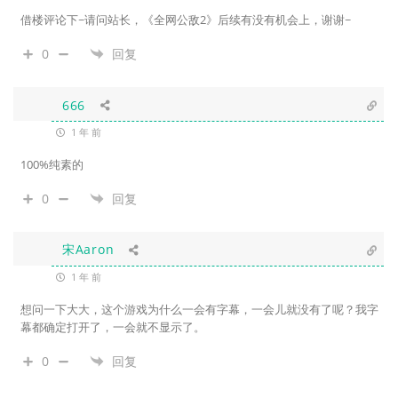
借楼评论下~请问站长，《全网公敌2》后续有没有机会上，谢谢~
0
回复
666
1 年 前
100%纯素的
0
回复
宋Aaron
1 年 前
想问一下大大，这个游戏为什么一会有字幕，一会儿就没有了呢？我字
幕都确定打开了，一会就不显示了。
0
回复