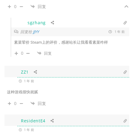
0
回复
sgzhang
回复给
JJYY
1 年 前
素菜荤价 Steam上的评价，感谢站长让我看看素菜咋样
0
回复
ZZ1
1 年 前
这种游戏很快就腻
0
回复
ResidentE4
1 年 前