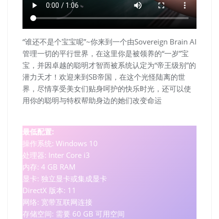
“谁还不是个宝宝呢”~你来到一个由Sovereign Brain AI
管理一切的平行世界，在这里你是被领养的“一岁”宝
宝，并因卓越的聪明才智而被系统认定为“帝王级别”的
潜力天才！欢迎来到SB帝国，在这个光怪陆离的世
界，尽情享受美女们贴身呵护的快乐时光，还可以使
用你的聪明与特权帮助身边的她们改变命运
最低配置:
操作系统: Windows 10
处理器: Inter Core i3
内存: 4 GB RAM
显卡: 独立显卡或集成显卡
DirectX 版本: 11
网络: 宽带互联网连接
存储空间: 需要 60 GB 可用空间