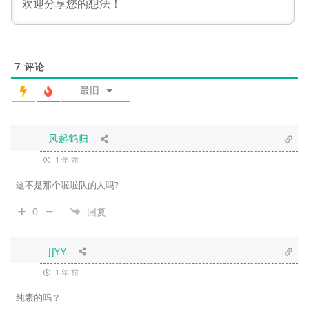
7
评论
最旧
风起鹤归
1 年 前
这不是那个啦啦队的人吗?
0
回复
JJYY
1 年 前
纯素的吗？