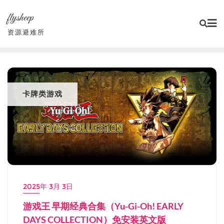
Skip
flysheep
to
content
资源避难所
卡牌类游戏
2025年 3月 3日
游戏王 早期经典合集（Yu-Gi-Oh! EARLY
DAYS COLLECTION）免安装英文版