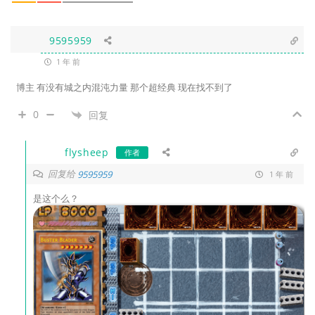
9595959
1 年 前
博主 有没有城之内混沌力量 那个超经典 现在找不到了
0
回复
flysheep
作者
回复给
9595959
1 年 前
是这个么？