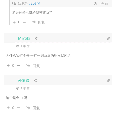
回复给
114514
1 年 前
逆天神椿七键给我整破防了
0
回复
Miyoki
1 年 前
为什么我打不开 一打开到白屏的地方就闪退
0
回复
爱逍遥
1 年 前
这个是全dlc吗
0
回复