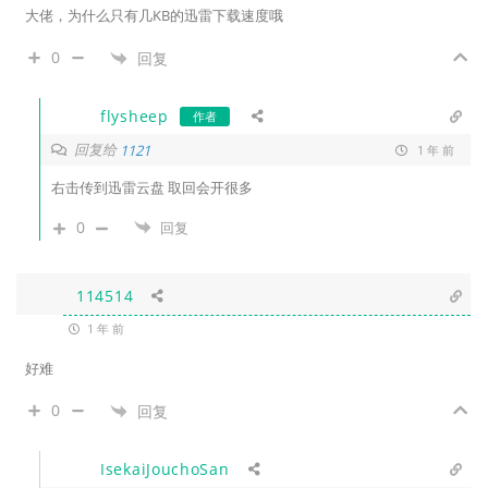
大佬，为什么只有几KB的迅雷下载速度哦
0
回复
flysheep
作者
回复给
1121
1 年 前
右击传到迅雷云盘 取回会开很多
0
回复
114514
1 年 前
好难
0
回复
IsekaiJouchoSan