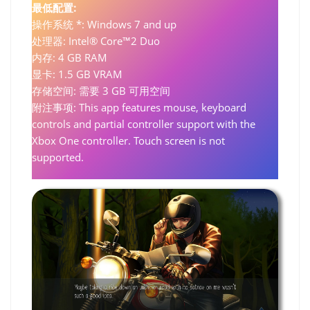
最低配置:
操作系统 *: Windows 7 and up
处理器: Intel® Core™2 Duo
内存: 4 GB RAM
显卡: 1.5 GB VRAM
存储空间: 需要 3 GB 可用空间
附注事项: This app features mouse, keyboard
controls and partial controller support with the
Xbox One controller. Touch screen is not
supported.