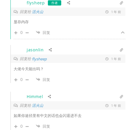
flysheep
作者
回复给
活火山
1 年 前
显存内存
0
回复
jasonlin
回复给
flysheep
1 年 前
大佬今天能出吗？
0
回复
Himmel
回复给
活火山
1 年 前
如果你途径里有中文的话也会闪退进不去
0
回复