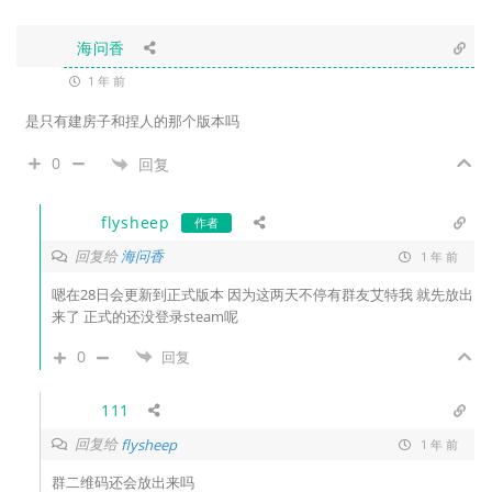
海问香
1 年 前
是只有建房子和捏人的那个版本吗
0
回复
flysheep
作者
回复给
海问香
1 年 前
嗯在28日会更新到正式版本 因为这两天不停有群友艾特我 就先放出
来了 正式的还没登录steam呢
0
回复
111
回复给
flysheep
1 年 前
群二维码还会放出来吗