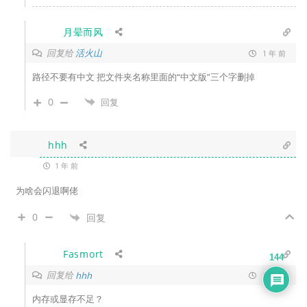
月晕而风
回复给
活火山
1 年 前
路径不要有中文 把文件夹名称里面的“中文版”三个字删掉
0
回复
hhh
1 年 前
为啥会闪退啊佬
0
回复
Fasmort
144
回复给
hhh
1 年 前
内存或显存不足？