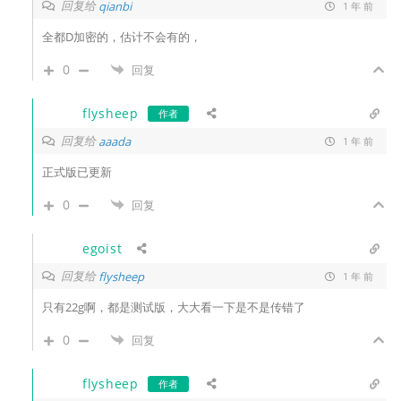
回复给
qianbi
1 年 前
全都D加密的，估计不会有的，
0
回复
flysheep
作者
回复给
aaada
1 年 前
正式版已更新
0
回复
egoist
回复给
flysheep
1 年 前
只有22g啊，都是测试版，大大看一下是不是传错了
0
回复
flysheep
作者