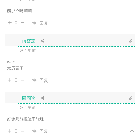
能那个吗 嘿嘿
0
回复
雨宫莲
1 年 前
woc
太厉害了
0
回复
周周诶
1 年 前
好像只能捏脸不能玩
0
回复