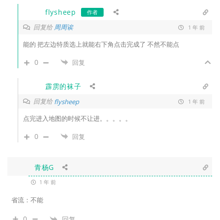
flysheep
作者
回复给
周周诶
1 年 前
能的 把左边特质选上就能右下角点击完成了 不然不能点
0
回复
霹雳的袜子
回复给
flysheep
1 年 前
点完进入地图的时候不让进。。。。。
0
回复
青杨G
1 年 前
省流：不能
0
回复