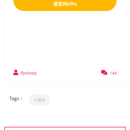
提取码e9tx
云族裔（inZOI）v0.5 全DLC
免安装中文版
flysheep
144
Tags :
订阅号
文
章