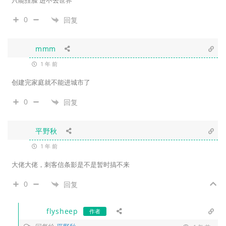
只能捏脸 进不去世界
0
回复
mmm
1 年 前
创建完家庭就不能进城市了
0
回复
平野秋
1 年 前
大佬大佬，刺客信条影是不是暂时搞不来
0
回复
flysheep
作者