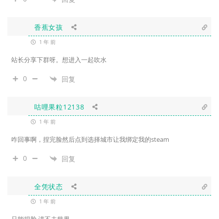
香蕉女孩
1 年 前
站长分享下群呀。想进入一起吹水
0
回复
咕哩果粒12138
1 年 前
咋回事啊，捏完脸然后点到选择城市让我绑定我的steam
0
回复
全凭状态
1 年 前