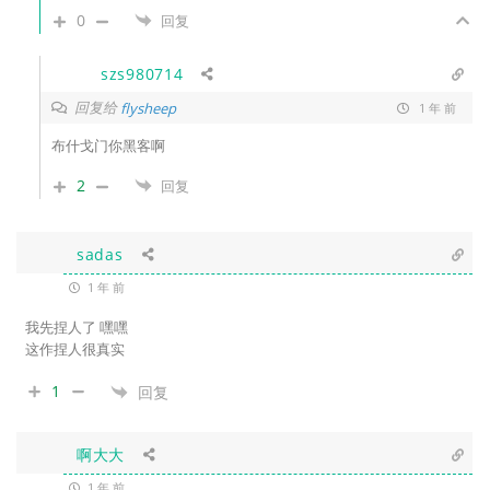
0
回复
szs980714
回复给
flysheep
1 年 前
布什戈门你黑客啊
2
回复
sadas
1 年 前
我先捏人了 嘿嘿
这作捏人很真实
1
回复
啊大大
1 年 前