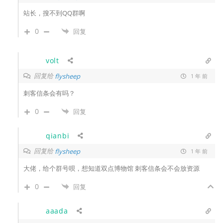
站长，搜不到QQ群啊
0
回复
volt
回复给
flysheep
1 年 前
刺客信条会有吗？
0
回复
qianbi
回复给
flysheep
1 年 前
大佬，给个群号呗，想知道双点博物馆 刺客信条会不会放资源
0
回复
aaada