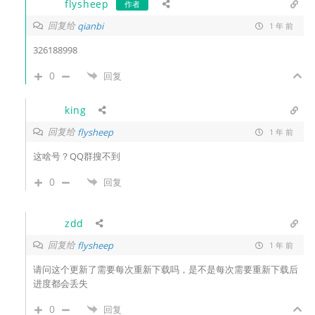
flysheep
作者
回复给
qianbi
1 年 前
326188998
0
回复
king
回复给
flysheep
1 年 前
这啥号？QQ群搜不到
0
回复
zdd
回复给
flysheep
1 年 前
请问这个更新了需要每次重新下载吗，是不是每次需要重新下载后
进度都会丢失
0
回复