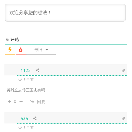
6
评论
最旧
1123
1 年 前
英雄立志传三国志有吗
0
回复
aaa
1 年 前