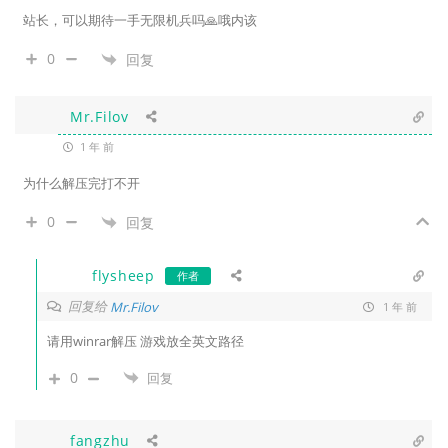
站长，可以期待一手无限机兵吗🙏哦内该
0
回复
Mr.Filov
1 年 前
为什么解压完打不开
0
回复
flysheep
作者
回复给
Mr.Filov
1 年 前
请用winrar解压 游戏放全英文路径
0
回复
fangzhu