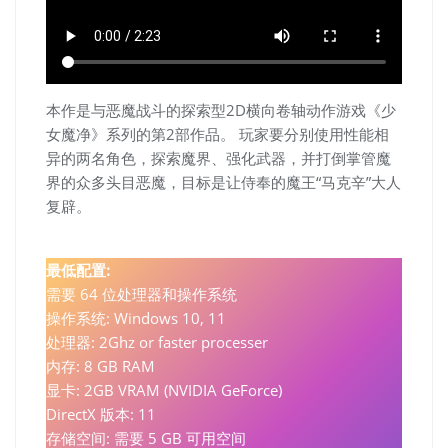
本作是与恶魔战斗的探索型2D横向卷轴动作游戏《少
女魔净》系列的第2部作品。 玩家要分别使用性能相
异的两名角色，探索魔界、强化武器，并打倒掌管魔
界的众多头目恶魔，目标是让侍奉的魔王“马克辛”大人
复辟。
最低配置:
需要 64 位处理器和操作系统
操作系统: Windows 10, 11
处理器: 2Ghz or faster processer
内存: 8 GB RAM
显卡: 2GB VRAM (NVIDIA GeForce)
DirectX 版本: 11
存储空间: 需要 5 GB 可用空间