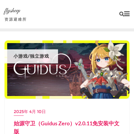
Skip
flysheep
to
content
资源避难所
小游戏/独立游戏
2025年 4月 10日
始源守卫（Guidus Zero）v2.0.11免安装中文
版