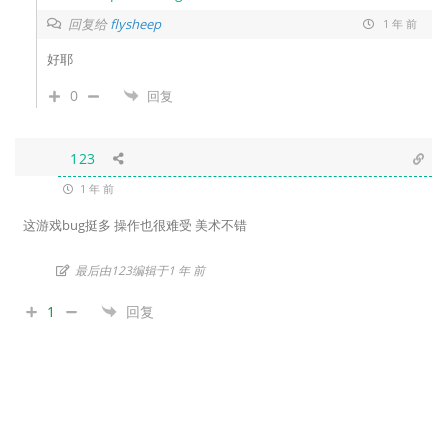
回复给
flysheep
1 年 前
好耶
0
回复
123
1 年 前
这游戏bug挺多 操作也很难受 美术不错
最后由123编辑于1 年 前
1
回复