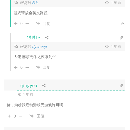
回复给
Eric
1 年 前
游戏请放全英文路径
0
回复
1打打~
回复给
flysheep
1 年 前
大佬 麻烦无冬之夜系列^^
0
回复
qingyou
1 年 前
佬，为啥我启动游戏无游戏许可啊，
0
回复