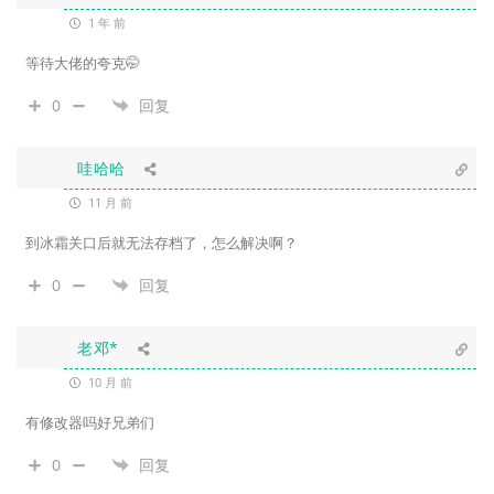
1 年 前
等待大佬的夸克🤭
0
回复
哇哈哈
11 月 前
到冰霜关口后就无法存档了，怎么解决啊？
0
回复
老邓*
10 月 前
有修改器吗好兄弟们
0
回复