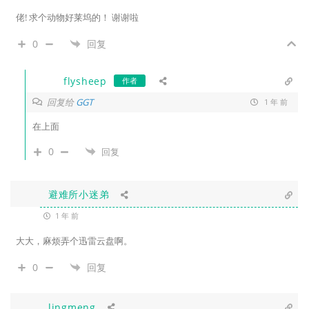
佬! 求个动物好莱坞的！ 谢谢啦
0
回复
flysheep
作者
回复给
GGT
1 年 前
在上面
0
回复
避难所小迷弟
1 年 前
大大，麻烦弄个迅雷云盘啊。
0
回复
lingmeng