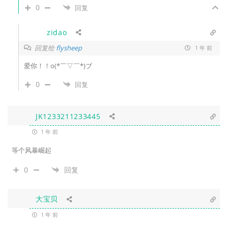
0
回复
zidao
回复给
flysheep
1 年 前
爱你！！o(*￣▽￣*)ブ
0
回复
JK1233211233445
1 年 前
等个风暴崛起
0
回复
大宝贝
1 年 前