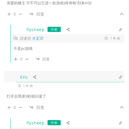
亲爱的楼主 可不可以引进一款游戏{咚奇刚 归来HD}
0
回复
flysheep
作者
回复给
大宝贝
1 年 前
不是pc游戏
0
回复
Eric
1 年 前
打开后黑屏3秒就闪退了
0
回复
flysheep
作者