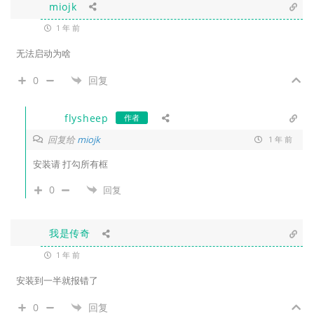
miojk
1 年 前
无法启动为啥
0
回复
flysheep
作者
回复给
miojk
1 年 前
安装请 打勾所有框
0
回复
我是传奇
1 年 前
安装到一半就报错了
0
回复