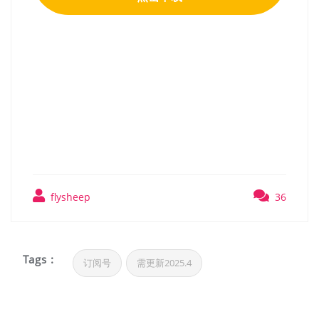
秘影曼德拉（Mandragora
Whispers of the Witch
Tree）RUNE中文版
flysheep
36
Tags :
订阅号
需更新2025.4
文