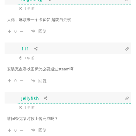
1 年 前
大佬，麻烦来一个
卡多梦:超能自走棋
0
回复
111
1 年 前
安装完点游戏图标怎么要通过steam啊
0
回复
Jellyfish
1 年 前
请问夸克啥时候上传完成呢？
0
回复