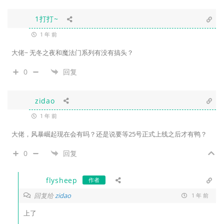
1打打~
1 年 前
大佬~ 无冬之夜和魔法门系列有没有搞头？
0
回复
zidao
1 年 前
大佬，风暴崛起现在会有吗？还是说要等25号正式上线之后才有鸭？
0
回复
flysheep
作者
回复给
zidao
1 年 前
上了