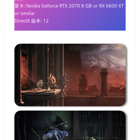
显卡: Nvidia Geforce RTX 2070 8 GB or RX 6600 XT
or similar
DirectX 版本: 12