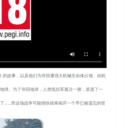
S 和 A2 的故事，以及他们为夺回遭强大机械生命体占领、由机
地球。为了夺回地球，人类抵抗军孤注一掷，派遣了一
了……而这场战争可能很快就将揭开一个早已被遗忘的世