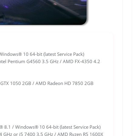
dows® 10 64-bit (latest Service Pack)
ntel Pentium G4560 3.5 GHz / AMD FX-4350 4.2
 GTX 1050 2GB / AMD Radeon HD 7850 2GB
1 / Windows® 10 64-bit (latest Service Pack)
4 GHz or i5 7400 3.5 GHz / AMD Ryzen R5 1600X