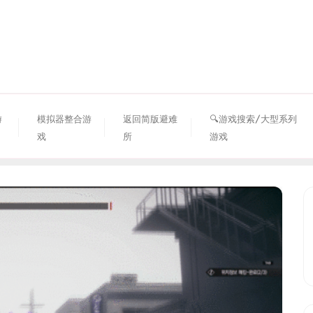
资源避难所
游
模拟器整合游
返回简版避难
🔍游戏搜索/大型系列
戏
所
游戏