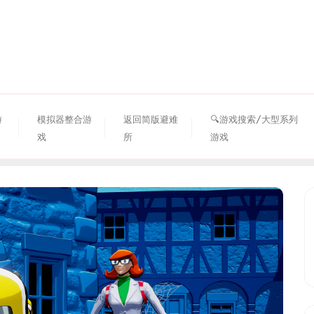
资源避难所
游
模拟器整合游
返回简版避难
🔍游戏搜索/大型系列
戏
所
游戏