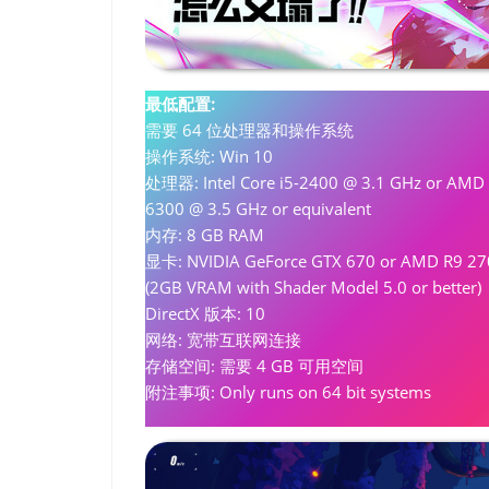
最低配置:
需要 64 位处理器和操作系统
操作系统: Win 10
处理器: Intel Core i5-2400 @ 3.1 GHz or AMD 
6300 @ 3.5 GHz or equivalent
内存: 8 GB RAM
显卡: NVIDIA GeForce GTX 670 or AMD R9 27
(2GB VRAM with Shader Model 5.0 or better)
DirectX 版本: 10
网络: 宽带互联网连接
存储空间: 需要 4 GB 可用空间
附注事项: Only runs on 64 bit systems