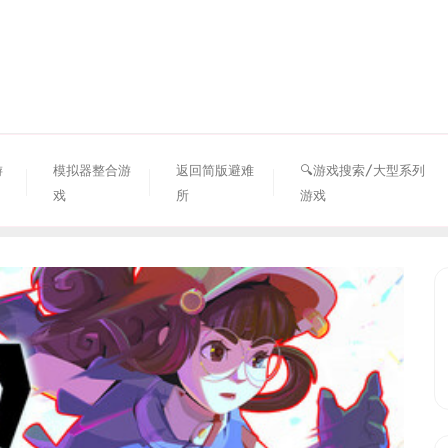
资源避难所
游
模拟器整合游
返回简版避难
🔍游戏搜索/大型系列
戏
所
游戏