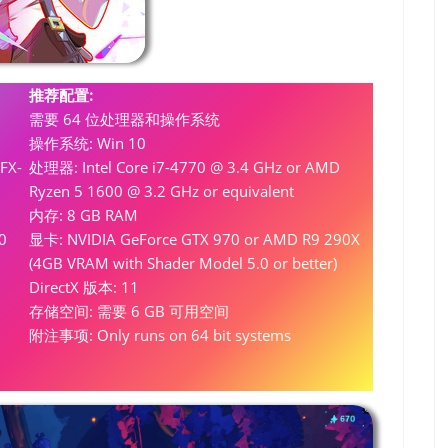
推荐配置:
需要 64 位处理器和操作系统
操作系统: Win 10
FX-
处理器: Intel Core i7-4770 @ 3.4 GHz or AMD
Ryzen 5 1600 @ 3.2 GHz or equivalent
内存: 8 GB RAM
0
显卡: NVIDIA GeForce GTX 970 or AMD R9 290X
(4GB VRAM with Shader Model 5.0 or better)
DirectX 版本: 11
存储空间: 需要 6 GB 可用空间
附注事项: Only runs on 64 bit systems