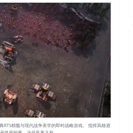
融合经典RTS精髓与现代战争美学的即时战略游戏。 指挥风格迥
开殊死较量，决战风暴之巅