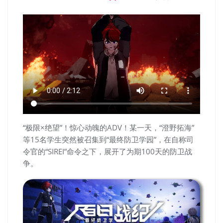
“极限×绝望”！惊心动魄的ADV！某一天，“澄野拓海”
等15名学生突然被召集到“最终防卫学园”，在自称司
令官的“SIREI”命令之下，展开了为期100天的防卫战
争。