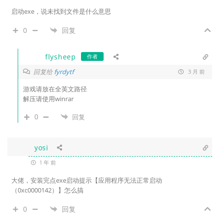
启动exe，说未找到文件是什么意思
0
回复
flysheep
作者
回复给
fyrdytf
3 月 前
游戏请放在全英文路径
解压请使用winrar
0
回复
yosi
1 年 前
大佬，安装完点exe启动提示【应用程序无法正常启动
（0xc0000142）】怎么搞
0
回复