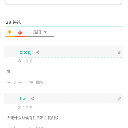
28
评论
最旧
zltdkj
1 年 前
快
0
回复
llw
1 年 前
大佬什么时候有往日不在复刻版