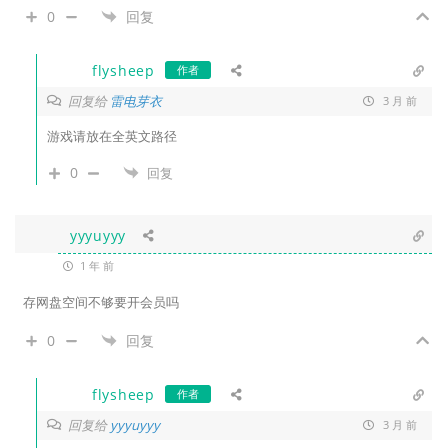
0
回复
flysheep
作者
回复给
雷电芽衣
3 月 前
游戏请放在全英文路径
0
回复
yyyuyyy
1 年 前
存网盘空间不够要开会员吗
0
回复
flysheep
作者
回复给
yyyuyyy
3 月 前