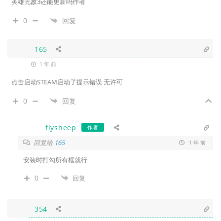
英雄无敌3还能更新吗作者
0
回复
165
1 年 前
点击启动STEAM启动了提示错误 无许可
0
回复
flysheep
作者
回复给
165
1 年 前
安装时打勾所有框就行
0
回复
354