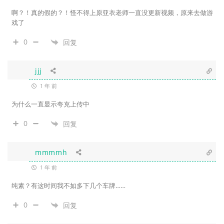
啊？！真的假的？！怪不得上原亚衣老师一直没更新视频，原来去做游
戏了
0
回复
jjj
1 年 前
为什么一直显示夸克上传中
0
回复
mmmmh
1 年 前
纯素？有这时间我不如多下几个车牌……
0
回复