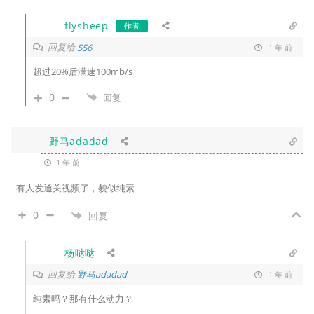
flysheep
作者
回复给
556
1 年 前
超过20%后满速100mb/s
0
回复
野马adadad
1 年 前
有人发通关视频了，貌似纯素
0
回复
杨哒哒
回复给
野马adadad
1 年 前
纯素吗？那有什么动力？