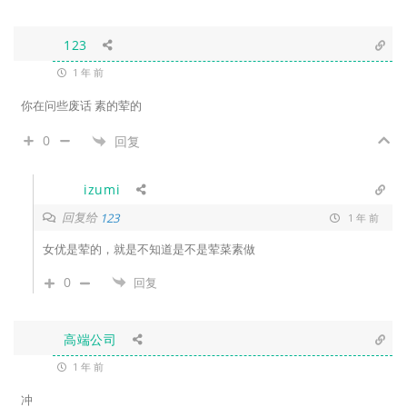
123
1 年 前
你在问些废话 素的荤的
0
回复
izumi
回复给
123
1 年 前
女优是荤的，就是不知道是不是荤菜素做
0
回复
高端公司
1 年 前
冲