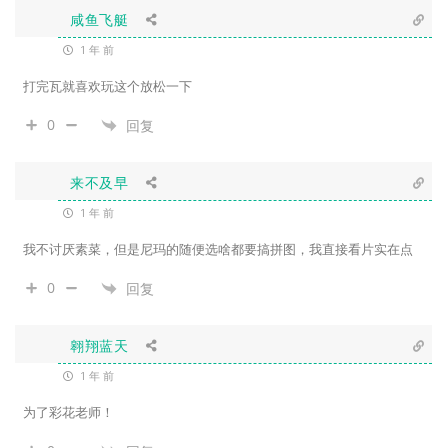
咸鱼飞艇
1 年 前
打完瓦就喜欢玩这个放松一下
0
回复
来不及早
1 年 前
我不讨厌素菜，但是尼玛的随便选啥都要搞拼图，我直接看片实在点
0
回复
翱翔蓝天
1 年 前
为了彩花老师！