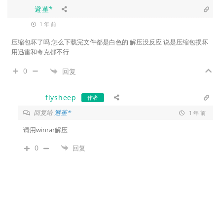
避堇*
1 年 前
压缩包坏了吗 怎么下载完文件都是白色的 解压没反应 说是压缩包损坏
用迅雷和夸克都不行
0
回复
flysheep
作者
回复给
避堇*
1 年 前
请用winrar解压
0
回复