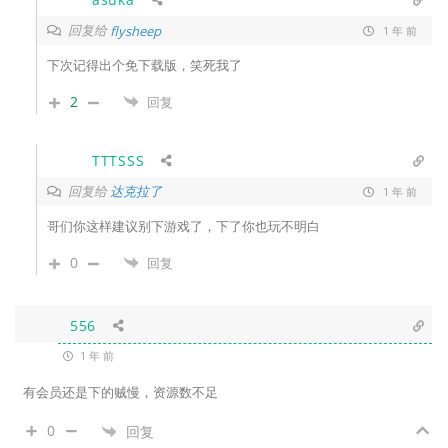
回复给
flysheep
1 年 前
下次记得出个免下载版，笑死我了
2
回复
TTTSSS
回复给
达克拉了
1 年 前
哥们你这样建议别下游戏了，下了你也玩不明白
0
回复
556
1 年 前
有会员还是下的贼慢，资源数不足
0
回复