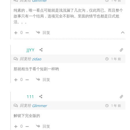
回复给
Glimmer
1 年 前
纯素的，唯一看点可能就是浅浅漏了几次沟，仅此而已。而且整个
故事只有一个结局，选项完全不影响。里面的情节也都是日式尬
活。。。
0
回复
JJYY
回复给
zidao
1 年 前
那就相当于看个短剧一样哟
0
回复
111
回复给
Glimmer
1 年 前
解锁下完全版的
0
回复