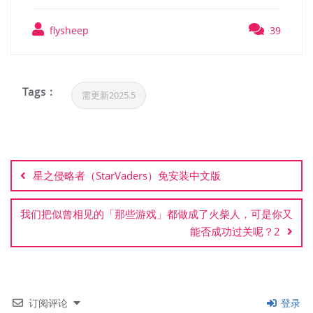
flysheep
39
Tags :
需更新2025.5
文
章
星之侵略者（StarVaders）免安装中文版
导
航
我们把似曾相见的「那些游戏」都做成了火柴人，可是你又
能否成功过关呢？2
订阅评论
登录