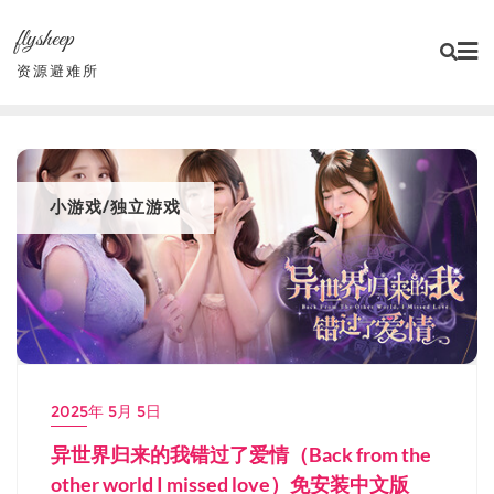
Skip
flysheep
to
content
资源避难所
小游戏/独立游戏
2025年 5月 5日
异世界归来的我错过了爱情（Back from the
other world I missed love）免安装中文版