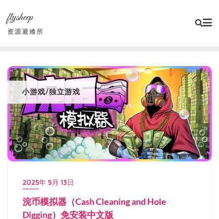
Skip
flysheep
to
content
资源避难所
小游戏/独立游戏
2025年 5月 13日
浣币模拟器（Cash Cleaning and Hole
Digging）免安装中文版