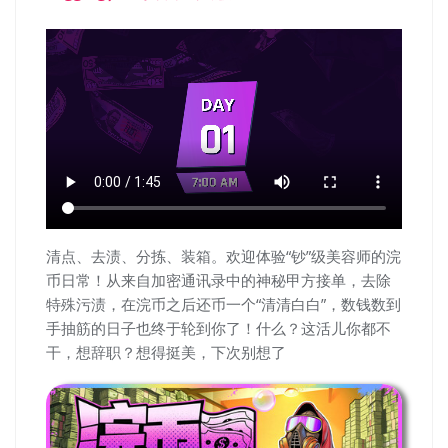
清点、去渍、分拣、装箱。欢迎体验“钞”级美容师的浣
币日常！从来自加密通讯录中的神秘甲方接单，去除
特殊污渍，在浣币之后还币一个“清清白白”，数钱数到
手抽筋的日子也终于轮到你了！什么？这活儿你都不
干，想辞职？想得挺美，下次别想了