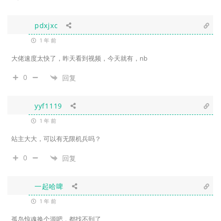
pdxjxc
1 年 前
大佬速度太快了，昨天看到视频，今天就有，nb
0
回复
yyf1119
1 年 前
站主大大，可以有无限机兵吗？
0
回复
一起哈啤
1 年 前
孤岛惊魂换个源吧，都找不到了