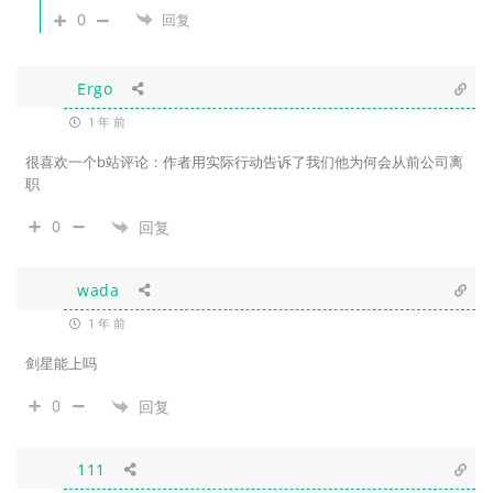
0
回复
Ergo
1 年 前
很喜欢一个b站评论：作者用实际行动告诉了我们他为何会从前公司离
职
0
回复
wada
1 年 前
剑星能上吗
0
回复
111