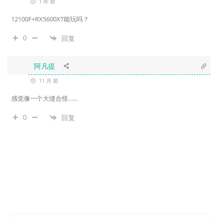
1 年 前
12100F+RX5600XT能玩吗？
0
回复
阿凡提
11 月 前
感觉像一个大缝合怪……
0
回复