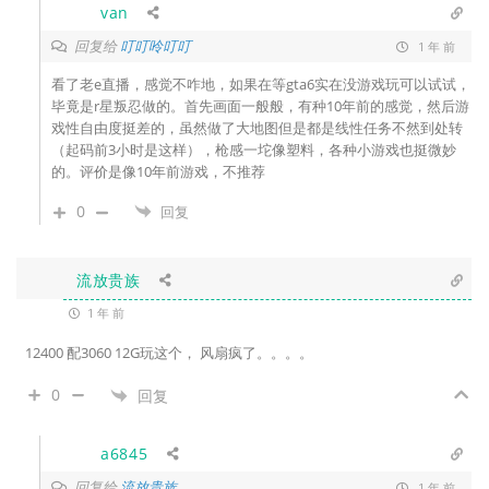
van
回复给
叮叮呤叮叮
1 年 前
看了老e直播，感觉不咋地，如果在等gta6实在没游戏玩可以试试，
毕竟是r星叛忍做的。首先画面一般般，有种10年前的感觉，然后游
戏性自由度挺差的，虽然做了大地图但是都是线性任务不然到处转
（起码前3小时是这样），枪感一坨像塑料，各种小游戏也挺微妙
的。评价是像10年前游戏，不推荐
0
回复
流放贵族
1 年 前
12400 配3060 12G玩这个， 风扇疯了。。。。
0
回复
a6845
回复给
流放贵族
1 年 前