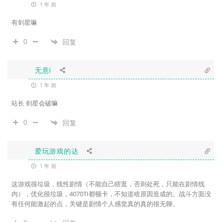
1 年 前
有剑星嘛
0
回复
无意i
1 年 前
站长 剑星会破嘛
0
回复
爱玩游戏的达
1 年 前
这游戏很垃圾，线性剧情（不能自己瞎逛，否则处死，只能在剧情线
内），优化很垃圾，4070TI都顿卡，不知道啥原因造成的。战斗方面没
有任何能激起的点，关键是剧情个人感觉真的真的很无聊。