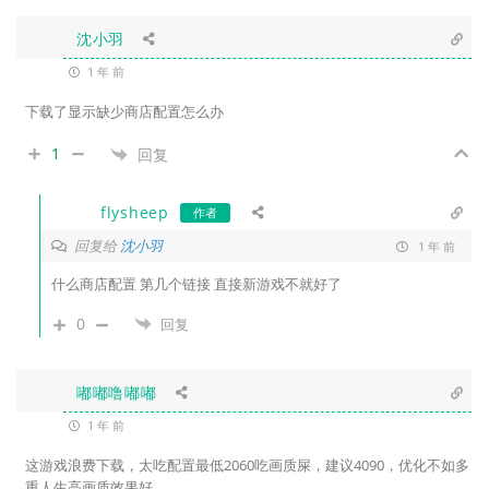
沈小羽
1 年 前
下载了显示缺少商店配置怎么办
1
回复
flysheep
作者
回复给
沈小羽
1 年 前
什么商店配置 第几个链接 直接新游戏不就好了
0
回复
嘟嘟噜嘟嘟
1 年 前
这游戏浪费下载，太吃配置最低2060吃画质屎，建议4090，优化不如多
重人生高画质效果好