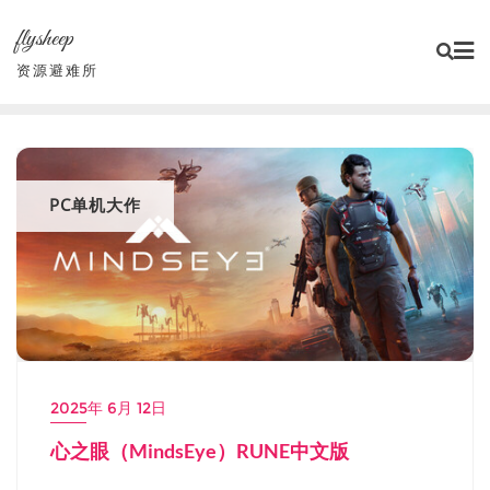
Skip
flysheep
to
content
资源避难所
PC单机大作
2025年 6月 12日
心之眼（MindsEye）RUNE中文版