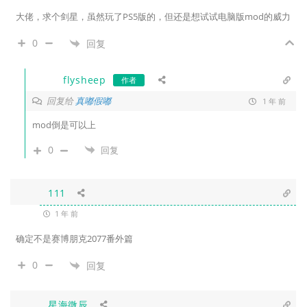
大佬，求个剑星，虽然玩了PS5版的，但还是想试试电脑版mod的威力
0
回复
flysheep
作者
回复给
真嘟假嘟
1 年 前
mod倒是可以上
0
回复
111
1 年 前
确定不是赛博朋克2077番外篇
0
回复
星海微辰