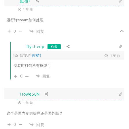
虹楼1
1 年 前
运行弹steam如何处理
0
回复
flysheep
作者
回复给
虹楼1
1 年 前
安装时打勾所有框即可
0
回复
Howe50N
1 年 前
这个是国内专供版吗还是国外版？
0
回复