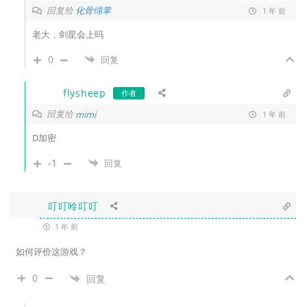
回复给
化骨绵掌
1 年 前
老大，剑星会上吗
0
回复
flysheep
作者
回复给
mimi
1 年 前
D加密
-1
回复
叮叮呤叮叮
1 年 前
如何评价这游戏？
0
回复