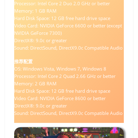
Processor: Intel Core 2 Duo 2.0 GHz or better
Memory: 1 GB RAM
Hard Disk Space: 12 GB free hard drive space
Video Card: NVIDIA GeForce 6600 or better (except
NVIDIA GeForce 7300)
DirectX®: 9.0c or greater
Sound: DirectSound, DirectX9.0c Compatible Audio
推荐配置
OS: Windows Vista, Windows 7, Windows 8
Processor: Intel Core 2 Quad 2.66 GHz or better
Memory: 2 GB RAM
Hard Disk Space: 12 GB free hard drive space
Video Card: NVIDIA GeForce 8600 or better
DirectX®: 9.0c or greater
Sound: DirectSound, DirectX9.0c Compatible Audio