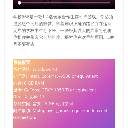
学校666是一款1-4名玩家合作生存恐怖游戏。你必须
逃脱这个无尽的噩梦。试着辨识正确的路径并在这所
无尽的学校中生存下来。一些极其强大的异常将会将
你捉住并带入它们的维度。探索你在这里的原因……并
且不要死去
最低配置:
操作系统: Windows 10
处理器: Intel® Core™ i5-6500 or equivalent
内存: 8 GB RAM
显卡: GeForce GTX™ 1050 Ti or equivalent
DirectX 版本: 11
存储空间: 需要 25 GB 可用空间
附注事项: Multiplayer games require an Internet
connection.