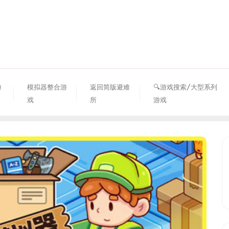
资源避难所
游
模拟器整合游
返回简版避难
🔍游戏搜索/大型系列
戏
所
游戏