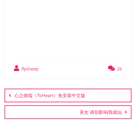
零元购模拟器 犯罪模拟器
（Crime Simulator）RUNE
中文版
flysheep
26
文
章
心之彼端（ToHeart）免安装中文版
导
航
美女 请别影响我成仙