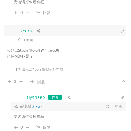
安装请打勾所有框
0
回复
koors
1 年 前
会弹出Steam提示没许可怎么办
已经解决问题了
最后由koors编辑于1 年 前
0
回复
flysheep
作者
回复给
koors
1 年 前
安装请打勾所有框
0
回复