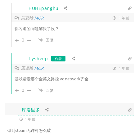
HUHEpanghu
回复给
MOR
1 年 前
你闪退的问题解决了没？
0
回复
flysheep
作者
回复给
MOR
1 年 前
游戏请发那个全英文路径 vc network齐全
0
回复
库洛里多
1 年 前
弹到steam无许可怎么破