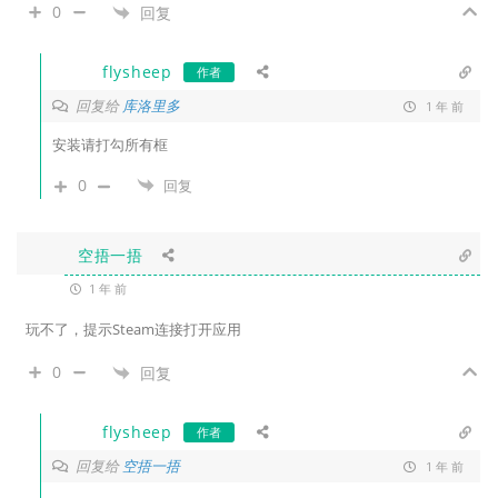
0
回复
flysheep
作者
回复给
库洛里多
1 年 前
安装请打勾所有框
0
回复
空捂一捂
1 年 前
玩不了，提示Steam连接打开应用
0
回复
flysheep
作者
回复给
空捂一捂
1 年 前