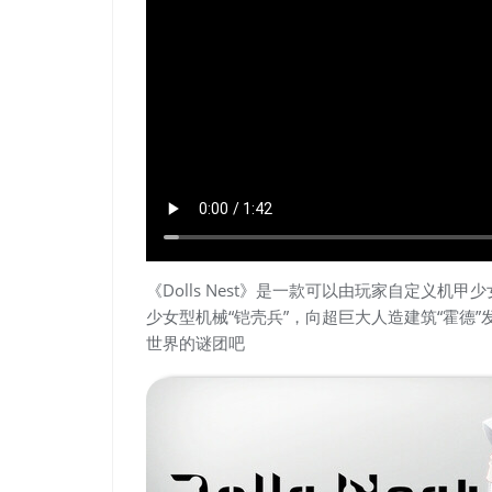
《Dolls Nest》是一款可以由玩家自定义机
少女型机械“铠壳兵”，向超巨大人造建筑“霍德
世界的谜团吧