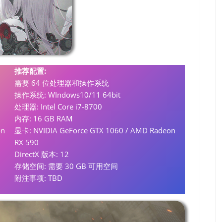
推荐配置:
需要 64 位处理器和操作系统
操作系统: WIndows10/11 64bit
处理器: Intel Core i7-8700
内存: 16 GB RAM
on
显卡: NVIDIA GeForce GTX 1060 / AMD Radeon
RX 590
DirectX 版本: 12
存储空间: 需要 30 GB 可用空间
附注事项: TBD