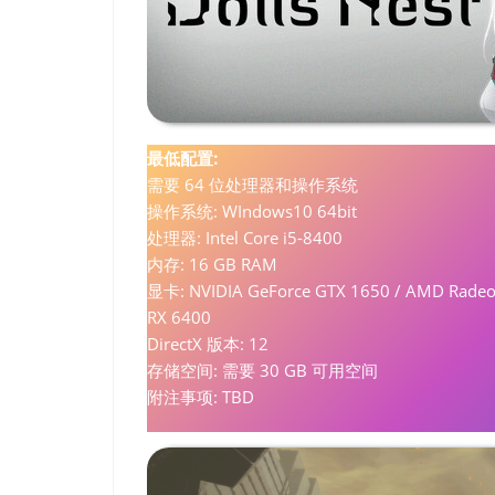
最低配置:
需要 64 位处理器和操作系统
操作系统: WIndows10 64bit
处理器: Intel Core i5-8400
内存: 16 GB RAM
显卡: NVIDIA GeForce GTX 1650 / AMD Rade
RX 6400
DirectX 版本: 12
存储空间: 需要 30 GB 可用空间
附注事项: TBD